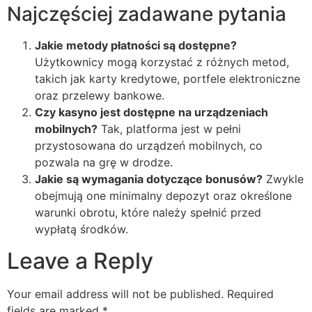
Najczęściej zadawane pytania
Jakie metody płatności są dostępne?
Użytkownicy mogą korzystać z różnych metod,
takich jak karty kredytowe, portfele elektroniczne
oraz przelewy bankowe.
Czy kasyno jest dostępne na urządzeniach
mobilnych?
Tak, platforma jest w pełni
przystosowana do urządzeń mobilnych, co
pozwala na grę w drodze.
Jakie są wymagania dotyczące bonusów?
Zwykle
obejmują one minimalny depozyt oraz określone
warunki obrotu, które należy spełnić przed
wypłatą środków.
Leave a Reply
Your email address will not be published.
Required
fields are marked
*