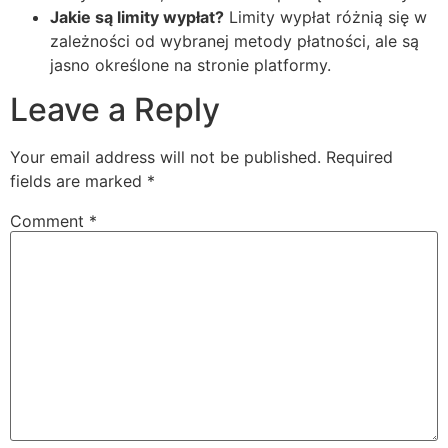
Jakie są limity wypłat?
Limity wypłat różnią się w
zależności od wybranej metody płatności, ale są
jasno określone na stronie platformy.
Leave a Reply
Your email address will not be published.
Required
fields are marked
*
Comment
*