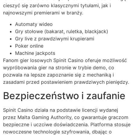
cieszyć się zarówno klasycznymi tytułami, jak i
najnowszymi premierami w branży.
Automaty wideo
Gry stołowe (bakarat, ruletka, blackjack)
Gry live z prawdziwymi krupierami
Poker online
Machine jackpots
Fanom gier losowych Spinit Casino oferuje możliwość
wypróbowania gier na stronie w trybie demo, co
pozwala na lepsze zapoznanie się z mechaniką i
zasadami przed postawieniem prawdziwych pieniędzy.
Bezpieczeństwo i zaufanie
Spinit Casino działa na podstawie licencji wydanej
przez Malta Gaming Authority, co gwarantuje graczom
bezpieczne i uczciwe doświadczenia. Platforma stosuje
nowoczesne technologie szyfrowania, dbając o