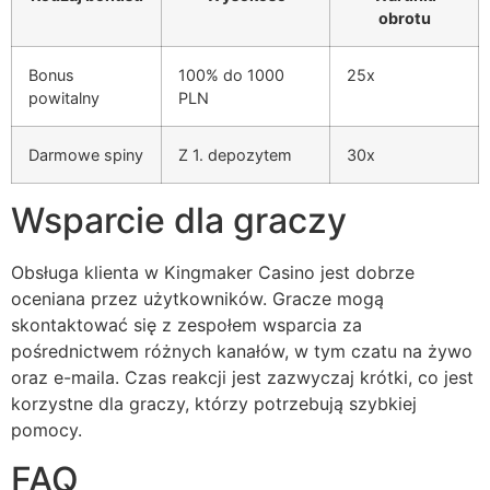
obrotu
Bonus
100% do 1000
25x
powitalny
PLN
Darmowe spiny
Z 1. depozytem
30x
Wsparcie dla graczy
Obsługa klienta w Kingmaker Casino jest dobrze
oceniana przez użytkowników. Gracze mogą
skontaktować się z zespołem wsparcia za
pośrednictwem różnych kanałów, w tym czatu na żywo
oraz e-maila. Czas reakcji jest zazwyczaj krótki, co jest
korzystne dla graczy, którzy potrzebują szybkiej
pomocy.
FAQ