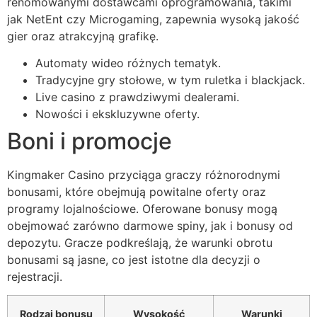
renomowanymi dostawcami oprogramowania, takimi
jak NetEnt czy Microgaming, zapewnia wysoką jakość
gier oraz atrakcyjną grafikę.
Automaty wideo różnych tematyk.
Tradycyjne gry stołowe, w tym ruletka i blackjack.
Live casino z prawdziwymi dealerami.
Nowości i ekskluzywne oferty.
Boni i promocje
Kingmaker Casino przyciąga graczy różnorodnymi
bonusami, które obejmują powitalne oferty oraz
programy lojalnościowe. Oferowane bonusy mogą
obejmować zarówno darmowe spiny, jak i bonusy od
depozytu. Gracze podkreślają, że warunki obrotu
bonusami są jasne, co jest istotne dla decyzji o
rejestracji.
Rodzaj bonusu
Wysokość
Warunki