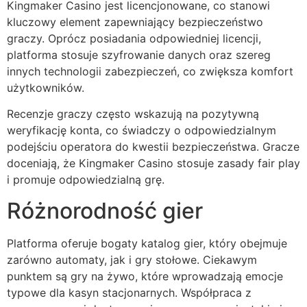
Kingmaker Casino jest licencjonowane, co stanowi
kluczowy element zapewniający bezpieczeństwo
graczy. Oprócz posiadania odpowiedniej licencji,
platforma stosuje szyfrowanie danych oraz szereg
innych technologii zabezpieczeń, co zwiększa komfort
użytkowników.
Recenzje graczy często wskazują na pozytywną
weryfikację konta, co świadczy o odpowiedzialnym
podejściu operatora do kwestii bezpieczeństwa. Gracze
doceniają, że Kingmaker Casino stosuje zasady fair play
i promuje odpowiedzialną grę.
Różnorodność gier
Platforma oferuje bogaty katalog gier, który obejmuje
zarówno automaty, jak i gry stołowe. Ciekawym
punktem są gry na żywo, które wprowadzają emocje
typowe dla kasyn stacjonarnych. Współpraca z