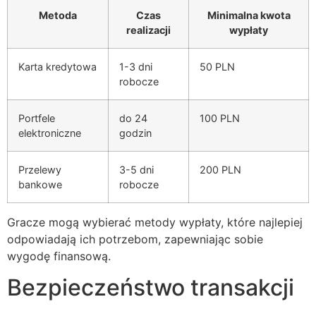
Metoda
Czas
Minimalna kwota
realizacji
wypłaty
Karta kredytowa
1-3 dni
50 PLN
robocze
Portfele
do 24
100 PLN
elektroniczne
godzin
Przelewy
3-5 dni
200 PLN
bankowe
robocze
Gracze mogą wybierać metody wypłaty, które najlepiej
odpowiadają ich potrzebom, zapewniając sobie
wygodę finansową.
Bezpieczeństwo transakcji