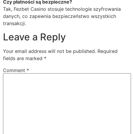
Czy płatności są bezpieczne?
Tak, Fezbet Casino stosuje technologie szyfrowania
danych, co zapewnia bezpieczeństwo wszystkich
transakcji.
Leave a Reply
Your email address will not be published.
Required
fields are marked
*
Comment
*