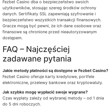
Fezbet Casino dba o bezpieczeństwo swoich
użytkowników, stosując szereg środków ochrony
danych. Sertifikaty SSL zapewniają szyfrowanie i
bezpieczeństwo wszystkich transakcji finansowych.
Gracze mogą być pewni, że ich dane osobowe oraz
finansowe są chronione przed nieautoryzowanym
dostępem.
FAQ – Najczęściej
zadawane pytania
Jakie metody płatności są dostępne w Fezbet Casino?
Fezbet Casino oferuje karty kredytowe, portfele
elektroniczne, przelewy bankowe oraz kryptowaluty.
Jak szybko mogę wypłacić swoje wygrane?
Czas wypłaty zależy od wybranej metody – od 1 dnia
do 5 dni roboczych.