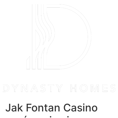
Skip
to
content
Jak Fontan Casino