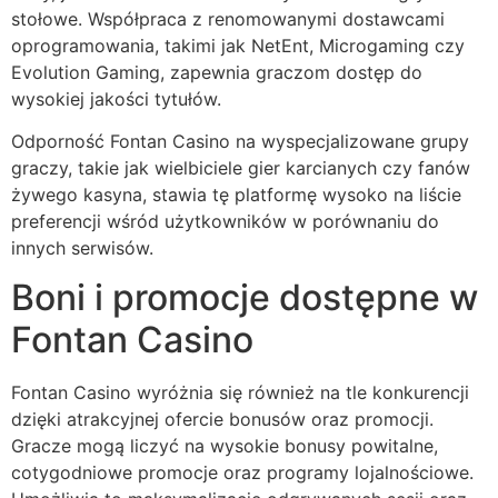
stołowe. Współpraca z renomowanymi dostawcami
oprogramowania, takimi jak NetEnt, Microgaming czy
Evolution Gaming, zapewnia graczom dostęp do
wysokiej jakości tytułów.
Odporność Fontan Casino na wyspecjalizowane grupy
graczy, takie jak wielbiciele gier karcianych czy fanów
żywego kasyna, stawia tę platformę wysoko na liście
preferencji wśród użytkowników w porównaniu do
innych serwisów.
Boni i promocje dostępne w
Fontan Casino
Fontan Casino wyróżnia się również na tle konkurencji
dzięki atrakcyjnej ofercie bonusów oraz promocji.
Gracze mogą liczyć na wysokie bonusy powitalne,
cotygodniowe promocje oraz programy lojalnościowe.