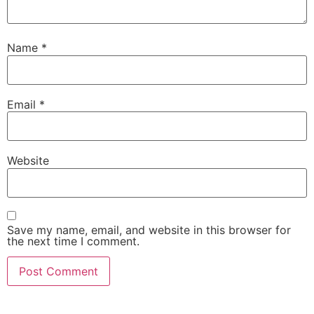
Name
*
Email
*
Website
Save my name, email, and website in this browser for
the next time I comment.