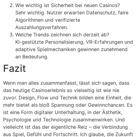
Wie wichtig ist Sicherheit bei neuen Casinos?
Sehr wichtig. Nutzer erwarten Datenschutz, faire
Algorithmen und verifizierte
Auszahlungsverfahren.
Welche Trends zeichnen sich derzeit ab?
KI-gestützte Personalisierung, VR-Erfahrungen und
adaptive Spielmechaniken gewinnen zunehmend
an Bedeutung.
Fazit
Wenn man alles zusammenfasst, lässt sich sagen, dass
das heutige Casinoerlebnis so vielseitig ist wie nie
zuvor. Design, Flow und Technik bilden eine Einheit, die
mehr bietet als bloß Spannung oder Gewinnchancen. Es
ist eine Form digitaler Unterhaltung, in der Ästhetik,
Psychologie und Technologie zusammenwirken. Und
vielleicht ist das der eigentliche Reiz – die Verbindung
aus Spiel, Gefühl und Fortschritt. Ich glaube, die Zukunft