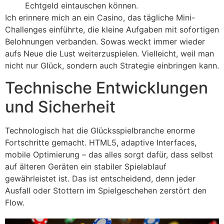
Echtgeld eintauschen können.
Ich erinnere mich an ein Casino, das tägliche Mini-
Challenges einführte, die kleine Aufgaben mit sofortigen
Belohnungen verbanden. Sowas weckt immer wieder
aufs Neue die Lust weiterzuspielen. Vielleicht, weil man
nicht nur Glück, sondern auch Strategie einbringen kann.
Technische Entwicklungen
und Sicherheit
Technologisch hat die Glücksspielbranche enorme
Fortschritte gemacht. HTML5, adaptive Interfaces,
mobile Optimierung – das alles sorgt dafür, dass selbst
auf älteren Geräten ein stabiler Spielablauf
gewährleistet ist. Das ist entscheidend, denn jeder
Ausfall oder Stottern im Spielgeschehen zerstört den
Flow.